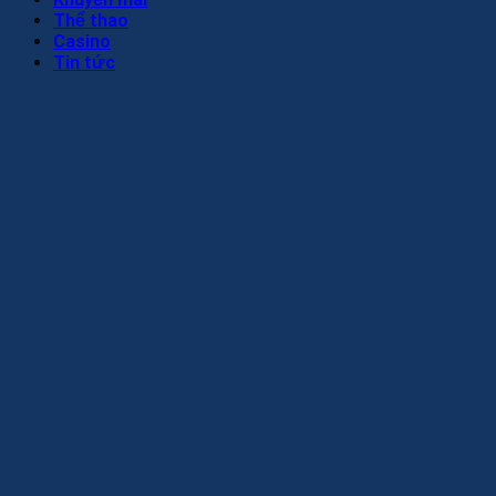
Thể thao
Casino
Tin tức