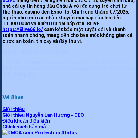
8LIVE
mang đến trải nghiệm cá cược trực tuyến đỉnh cao,
nhà cái uy tín hàng đầu Châu Á với đa dạng trò chơi từ
thể thao, casino đến Esports. Chỉ trong tháng 07/2025,
người chơi mới sẽ nhận khuyến mãi nạp đầu lên đến
10.000.000đ và nhiều ưu đãi hấp dẫn.
8LIVE
https://8live66.io/
cam kết bảo mật tuyệt đối và thanh
toán nhanh chóng, mang đến cho bạn một không gian cá
cược an toàn, tin cậy và đầy thú vị.
Đối tác chiến lược của
8LIVE
:
- Tại nhà cái
MBET
, bảo mật luôn được đặt lên hàng đầu,
giúp bạn yên tâm cá cược mà không lo lắng về vấn đề bảo
mật thông tin.
Về 8live
Giới thiệu
Giới thiệu Nguyễn Lan Hương - CEO
Điều khoản điều kiện
Chính sách bảo mật