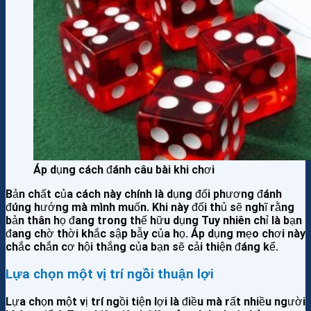
Áp dụng cách đánh câu bài khi chơi
Bản chất của cách này chính là dụng đối phương đánh
đúng hướng mà mình muốn. Khi này đối thủ sẽ nghĩ rằng
bản thân họ đang trong thế hữu dụng Tuy nhiên chỉ là bạn
đang chờ thời khắc sập bẫy của họ. Áp dụng mẹo chơi này
chắc chắn cơ hội thắng của bạn sẽ cải thiện đáng kể.
Lựa chọn một vị trí ngồi thuận lợi
Lựa chọn một vị trí ngồi tiện lợi là điều mà rất nhiều người