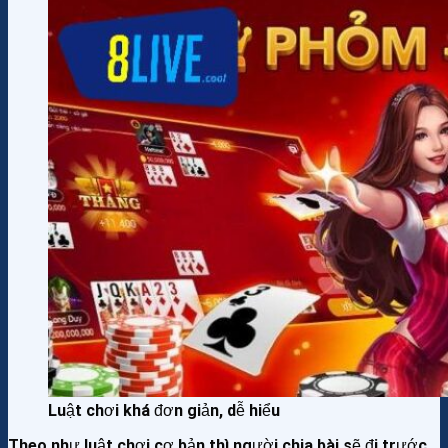
Luật chơi khá đơn giản, dễ hiểu
Theo như luật chơi cơ bản thì người chia bài sẽ đi trước