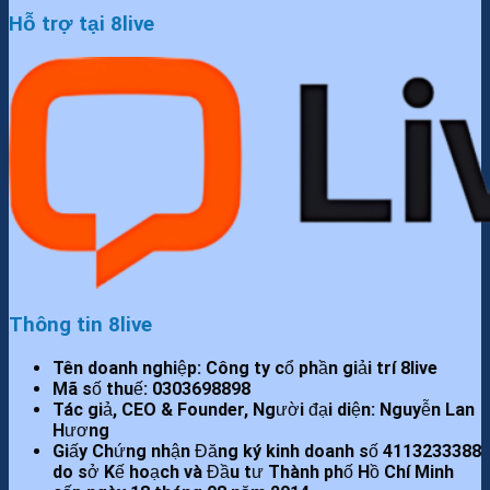
Hỗ trợ tại 8live
Thông tin 8live
Tên doanh nghiệp: Công ty cổ phần giải trí 8live
Mã số thuế: 0303698898
Tác giả, CEO & Founder, Người đại diện: Nguyễn Lan
Hương
Giấy Chứng nhận Đăng ký kinh doanh số 4113233388
do sở Kế hoạch và Đầu tư Thành phố Hồ Chí Minh