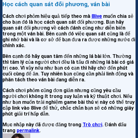
Học cách quan sát đối phương, ván bài
Cách chơi phỏm hiệu quả tiếp theo mà
8live
muốn chia sẻ
cho bạn đó là học cách quan sát đối phương. Bạn hãy
quan sát đối phương về cách đánh cũng như diễn biến
trong một ván bài. Bên cạnh đó việc quan sát cũng là để
ghi nhớ bài và là cơ sở để bạn đưa ra được những nước đi
chính xác.
Bên cạnh đó hãy quan tâm đến những lá bài lớn. Thường
thì tâm lý của người chơi đều là tẩu đi những lá bài có giá
trị cao. Vì vậy nếu như bạn có cạn thì hãy chờ đến phút
cuối cùng để ăn. Tuy nhiên bạn cũng cần phải linh động và
phân tách theo ván bài đang diễn ra.
Cách chơi phỏm cũng đơn giản nhưng cũng yêu cầu
người chơi không ít trong suy luận và kỹ thuật chơi. Nếu
như bạn muốn trải nghiệm game bài thú vị này có thể truy
cập
link vào 8live
để thử, chắc chắn bạn sẽ có những giây
phút giải trí hấp dẫn.
Mục nhập này đã được đăng trong
Trò chơi
. Đánh dấu
trang
permalink
.