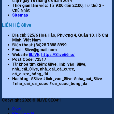
cấp ngày 18 tháng 08 năm 2014
Thời gian làm việc: Từ 9:00 đến 22:00, Từ thứ 2 -
Chủ Nhật
Sitemap
LIÊN HỆ 8live
Địa chỉ: 325/6 Hoà Hảo, Phường 4, Quận 10, Hồ Chí
Minh, Việt Nam
Điện thoại: (84)28 7888 8999
Email: 8live@gmail.com
Website
8LIVE
:
https://8live66.io/
Post Code: 72517
Từ khóa tìm kiếm: 8live, link_vào_8live,
nhà_cái_8live, nhà_cái_cá_cược,
cá_cược_bóng_đá.
Hashtag: #8live #link_vao_8live #nha_cai_8live
#nha_cai_ca_cuoc #ca_cuoc_bong_da
Copyright 2026 ©
8LIVE SEO#1
8live
Khuyến mãi