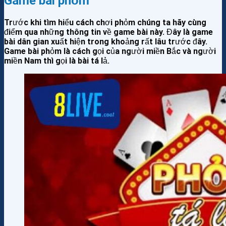
Game bài phỏm
Trước khi tìm hiểu cách chơi phỏm chúng ta hãy cùng
điểm qua những thông tin về game bài này. Đây là game
bài dân gian xuất hiện trong khoảng rất lâu trước đây.
Game bài phỏm là cách gọi của người miền Bắc và người
miền Nam thì gọi là bài tá lả.