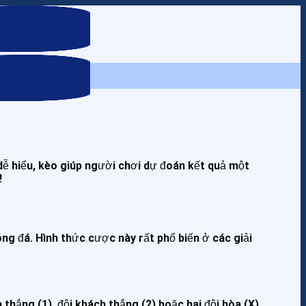
dễ hiểu, kèo giúp người chơi dự đoán kết quả một
!
ng đá. Hình thức cược này rất phổ biến ở các giải
thắng (1), đội khách thắng (2) hoặc hai đội hòa (X).