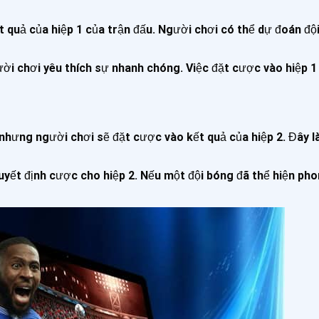
 quả của hiệp 1 của trận đấu. Người chơi có thể dự đoán đội
ười chơi yêu thích sự nhanh chóng. Việc đặt cược vào hiệp 
 nhưng người chơi sẽ đặt cược vào kết quả của hiệp 2. Đây 
quyết định cược cho hiệp 2. Nếu một đội bóng đã thể hiện ph