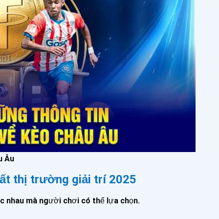
u Âu
ất thị trường giải trí 2025
c nhau mà người chơi có thể lựa chọn.