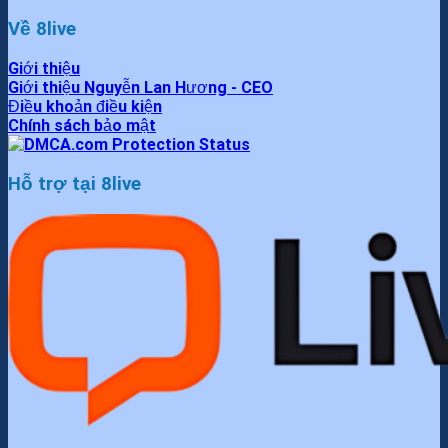
Về 8live
Giới thiệu
Giới thiệu Nguyễn Lan Hương - CEO
Điều khoản điều kiện
Chính sách bảo mật
Hỗ trợ tại 8live