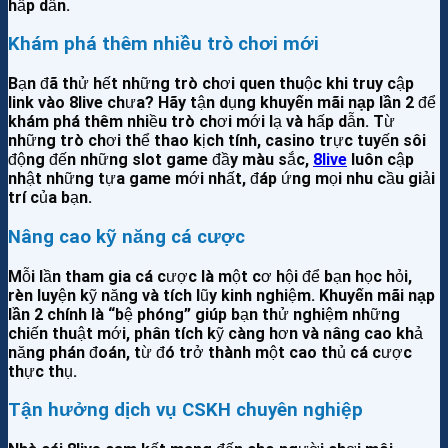
hấp dẫn.
Khám phá thêm nhiều trò chơi mới
Bạn đã thử hết những trò chơi quen thuộc khi truy cập
link vào 8live
chưa? Hãy tận dụng
khuyến mãi nạp lần 2
để
khám phá thêm nhiều trò chơi mới lạ và hấp dẫn. Từ
những trò chơi thể thao kịch tính, casino trực tuyến sôi
động đến những slot game đầy màu sắc,
8live
luôn cập
nhật những tựa game mới nhất, đáp ứng mọi nhu cầu giải
trí của bạn.
Nâng cao kỹ năng cá cược
Mỗi lần tham gia cá cược là một cơ hội để bạn học hỏi,
rèn luyện kỹ năng và tích lũy kinh nghiệm.
Khuyến mãi nạp
lần 2
chính là “bệ phóng” giúp bạn thử nghiệm những
chiến thuật mới, phân tích kỹ càng hơn và nâng cao khả
năng phán đoán, từ đó trở thành một cao thủ cá cược
thực thụ.
Tận hưởng dịch vụ CSKH chuyên nghiệp