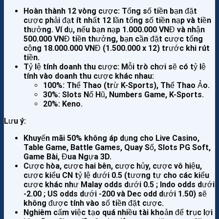
Hoàn thành 12 vòng cược: Tổng số tiền bạn đặt
cược phải đạt ít nhất 12 lần tổng số tiền nạp và tiền
thưởng. Ví dụ, nếu bạn nạp 1.000.000 VNĐ và nhận
500.000 VNĐ tiền thưởng, bạn cần đặt cược tổng
cộng 18.000.000 VNĐ (1.500.000 x 12) trước khi rút
tiền.
Tỷ lệ tính doanh thu cược: Mỗi trò chơi sẽ có tỷ lệ
tính vào doanh thu cược khác nhau:
100%: Thể Thao (trừ K-Sports), Thể Thao Ảo.
30%: Slots Nổ Hũ, Numbers Game, K-Sports.
20%: Keno.
Lưu ý:
Khuyến mãi 50% không áp dụng cho Live Casino,
Table Game, Battle Games, Quay Số, Slots PG Soft,
Game Bài, Đua Ngựa 3D.
Cược hòa, cược hai bên, cược hủy, cược vô hiệu,
cược kiểu CN tỷ lệ dưới 0.5 (tương tự cho các kiểu
cược khác như Malay odds dưới 0.5 ; Indo odds dưới
-2.00 ; US odds dưới -200 và Dec odd dưới 1.50) sẽ
không được tính vào số tiền đặt cược.
Nghiêm cấm việc tạo quá nhiều tài khoản để trục lợi