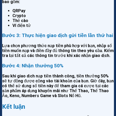
bao gồm:
QRPay
Crypto
Thẻ cào
Ví điện tử
Bước 3: Thực hiện giao dịch gửi tiền lần thứ hai
Lựa chọn phương thức nạp tiền phù hợp với bạn, nhập số
tiền muốn nạp và điền đầy đủ thông tin theo yêu cầu. Kiểm
tra lại tất cả các thông tin trước khi xác nhận giao dịch.
Bước 4: Nhận thưởng 50%
Sau khi giao dịch nạp tiền thành công, tiền thưởng 50%
sẽ tự động được cộng vào tài khoản của bạn. Giờ đây, bạn
có thể sử dụng số tiền này để tham gia cá cược tại các
sản phẩm áp dụng khuyến mãi như Thể Thao, Thể Thao
Ảo, Keno, Numbers Game và Slots Nổ Hũ.
Kết luận