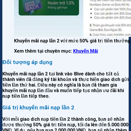
Khuyến mãi nạp lần 2
với mức 50% giá trị tiền thưởng
Xem thêm tại chuyên mục:
Khuyến Mãi
Đối tượng áp dụng
Khuyến mãi nạp lần 2
tại
link vào 8live
dành cho tất cả
thành viên đã đăng ký tài khoản và thực hiện giao dịch gửi
tiền lần thứ hai. Điều này có nghĩa là bạn đã tham gia
khuyến mãi nạp lần đầu và muốn tiếp tục nhận ưu đãi khi
nạp tiền lần tiếp theo.
Giá trị khuyến mãi nạp lần 2
Với mỗi giao dịch nạp tiền lần 2 thành công, bạn sẽ nhận
được thưởng 50% giá trị tiền nạp, tối đa lên đến 5.000.000
VNĐ. Ví dụ, nếu bạn nạp 2.000.000 VNĐ, bạn sẽ nhận thêm