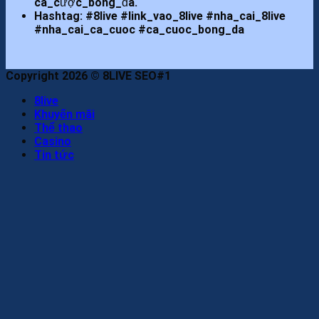
cá_cược_bóng_đá.
Hashtag: #8live #link_vao_8live #nha_cai_8live
#nha_cai_ca_cuoc #ca_cuoc_bong_da
Copyright 2026 ©
8LIVE SEO#1
8live
Khuyến mãi
Thể thao
Casino
Tin tức