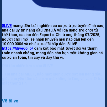
8LIVE
mang đến trải nghiệm cá cược trực tuyến đỉnh cao,
nhà cái uy tín hàng đầu Châu Á với đa dạng trò chơi từ
thể thao, casino đến Esports. Chỉ trong tháng 07/2025,
người chơi mới sẽ nhận khuyến mãi nạp đầu lên đến
10.000.000đ và nhiều ưu đãi hấp dẫn.
8LIVE
https://8live66.io/
cam kết bảo mật tuyệt đối và thanh
toán nhanh chóng, mang đến cho bạn một không gian cá
cược an toàn, tin cậy và đầy thú vị.
Đối tác chiến lược của
8LIVE
:
- Tại nhà cái
MBET
, bảo mật luôn được đặt lên hàng đầu,
giúp bạn yên tâm cá cược mà không lo lắng về vấn đề bảo
mật thông tin.
Về 8live