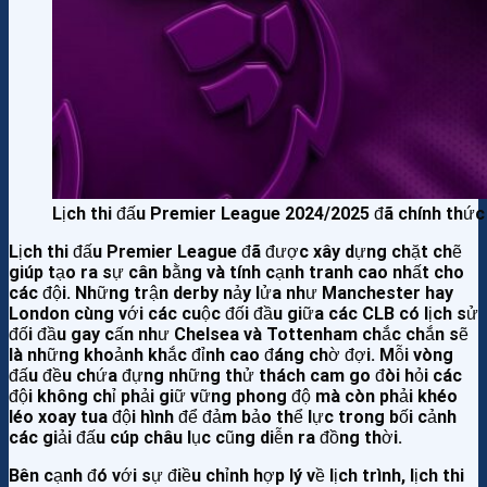
Lịch thi đấu Premier League 2024/2025 đã chính thức
Lịch thi đấu Premier League đã được xây dựng chặt chẽ
giúp tạo ra sự cân bằng và tính cạnh tranh cao nhất cho
các đội. Những trận derby nảy lửa như Manchester hay
London cùng với các cuộc đối đầu giữa các CLB có lịch sử
đối đầu gay cấn như Chelsea và Tottenham chắc chắn sẽ
là những khoảnh khắc đỉnh cao đáng chờ đợi. Mỗi vòng
đấu đều chứa đựng những thử thách cam go đòi hỏi các
đội không chỉ phải giữ vững phong độ mà còn phải khéo
léo xoay tua đội hình để đảm bảo thể lực trong bối cảnh
các giải đấu cúp châu lục cũng diễn ra đồng thời.
Bên cạnh đó với sự điều chỉnh hợp lý về lịch trình, lịch thi