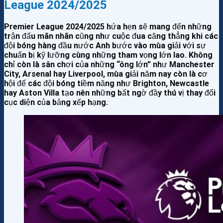
League 2024/2025
Premier League 2024/2025 hứa hẹn sẽ mang đến những
trận đấu mãn nhãn cũng như cuộc đua căng thẳng khi các
đội bóng hàng đầu nước Anh bước vào mùa giải với sự
chuẩn bị kỹ lưỡng cùng những tham vọng lớn lao. Không
chỉ còn là sân chơi của những “ông lớn” như Manchester
City, Arsenal hay Liverpool, mùa giải năm nay còn là cơ
hội để các đội bóng tiềm năng như Brighton, Newcastle
hay Aston Villa tạo nên những bất ngờ đầy thú vị thay đổi
cục diện của bảng xếp hạng.