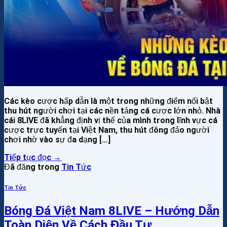
Các kèo cược hấp dẫn là một trong những điểm nổi bật
thu hút người chơi tại các nền tảng cá cược lớn nhỏ. Nhà
cái 8LIVE đã khẳng định vị thế của mình trong lĩnh vực cá
cược trực tuyến tại Việt Nam, thu hút đông đảo người
chơi nhờ vào sự đa dạng […]
Tiếp tục đọc
→
Đã đăng trong
Tin Tức
Tin Tức
Bóng Đá Việt Nam 8LIVE – Hướng Dẫn
Toàn Diện Về Cách Đầu Tư