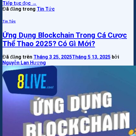
Tiếp tục đọc
→
Đã đăng trong
Tin Tức
Tin Tức
Ứng Dụng Blockchain Trong Cá Cược
Thể Thao 2025? Có Gì Mới?
Đã đăng trên
Tháng 3 25, 2025
Tháng 5 13, 2025
bởi
Nguyễn Lan Hương