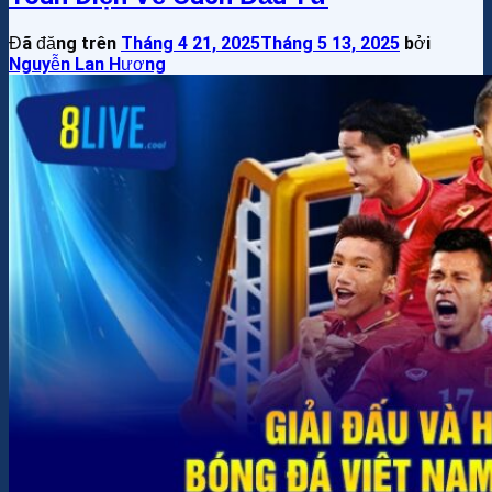
Đã đăng trên
Tháng 4 21, 2025
Tháng 5 13, 2025
bởi
Nguyễn Lan Hương