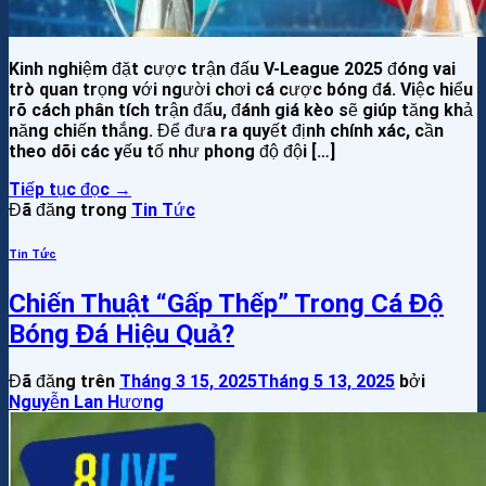
Kinh nghiệm đặt cược trận đấu V-League 2025 đóng vai
trò quan trọng với người chơi cá cược bóng đá. Việc hiểu
rõ cách phân tích trận đấu, đánh giá kèo sẽ giúp tăng khả
năng chiến thắng. Để đưa ra quyết định chính xác, cần
theo dõi các yếu tố như phong độ đội […]
Tiếp tục đọc
→
Đã đăng trong
Tin Tức
Tin Tức
Chiến Thuật “Gấp Thếp” Trong Cá Độ
Bóng Đá Hiệu Quả?
Đã đăng trên
Tháng 3 15, 2025
Tháng 5 13, 2025
bởi
Nguyễn Lan Hương