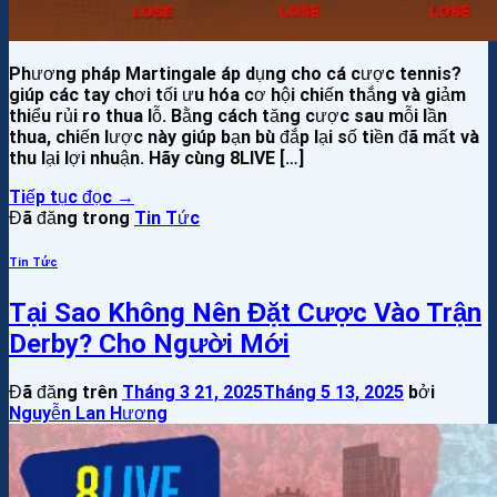
Phương pháp Martingale áp dụng cho cá cược tennis?
giúp các tay chơi tối ưu hóa cơ hội chiến thắng và giảm
thiểu rủi ro thua lỗ. Bằng cách tăng cược sau mỗi lần
thua, chiến lược này giúp bạn bù đắp lại số tiền đã mất và
thu lại lợi nhuận. Hãy cùng 8LIVE […]
Tiếp tục đọc
→
Đã đăng trong
Tin Tức
Tin Tức
Tại Sao Không Nên Đặt Cược Vào Trận
Derby? Cho Người Mới
Đã đăng trên
Tháng 3 21, 2025
Tháng 5 13, 2025
bởi
Nguyễn Lan Hương