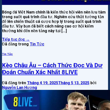
Bóng đá Việt Nam chính là kiến thức hội viên nên lưu tâm
trong suốt quá trình đầu tư. Nghiên cứu thật tường tận
để lên chiến thuật cá cược hợp lý trong suốt quá trình
đầu tư. Vậy bạn đã biết cách nâng cao cơ hội kiếm
thưởng khi đến nền tảng này tại […]
Tiếp tục đọc
→
Đã đăng trong
Tin Tức
Tin Tức
Kèo Châu Âu – Cách Thức Đọc Và Dự
Đoán Chuẩn Xác Nhất 8LIVE
Đã đăng trên
Tháng 4 19, 2025
Tháng 5 13, 2025
bởi
Nguyễn Lan Hương