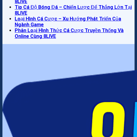
8LIVE
Tip Cá Độ Bóng Đá – Chiến Lược Để Thắng Lớn Tại
8LIVE
Loại Hình Cá Cược – Xu Hướng Phát Triển Của
Ngành Game
Phân Loại Hình Thức Cá Cược Truyền Thống Và
Online Cùng 8LIVE