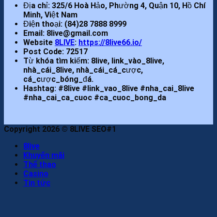
Địa chỉ: 325/6 Hoà Hảo, Phường 4, Quận 10, Hồ Chí
Minh, Việt Nam
Điện thoại: (84)28 7888 8999
Email: 8live@gmail.com
Website
8LIVE
:
https://8live66.io/
Post Code: 72517
Từ khóa tìm kiếm: 8live, link_vào_8live,
nhà_cái_8live, nhà_cái_cá_cược,
cá_cược_bóng_đá.
Hashtag: #8live #link_vao_8live #nha_cai_8live
#nha_cai_ca_cuoc #ca_cuoc_bong_da
Copyright 2026 ©
8LIVE SEO#1
8live
Khuyến mãi
Thể thao
Casino
Tin tức