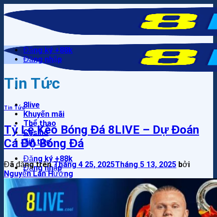
Chuyển
đến
nội
dung
Đăng ký +88k
Đăng nhập
Tin Tức
8live
Tin Tức
Khuyến mãi
Thể thao
Tỷ Lệ Kèo Bóng Đá 8LIVE – Dự Đoán
Casino
Cá Độ Bóng Đá
Tin tức
Đăng ký +88k
Đã đăng trên
Tháng 4 25, 2025
Tháng 5 13, 2025
bởi
Đăng nhập
Nguyễn Lan Hương