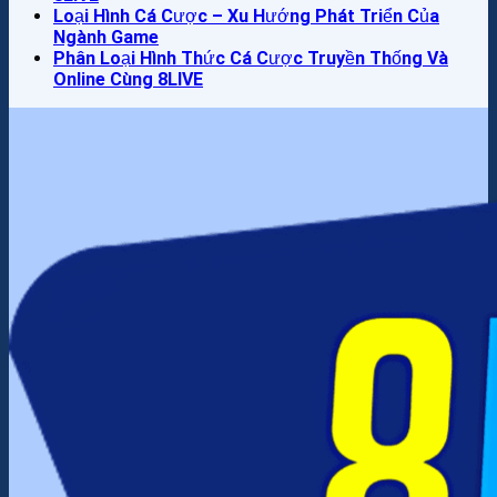
Loại Hình Cá Cược – Xu Hướng Phát Triển Của
Ngành Game
Phân Loại Hình Thức Cá Cược Truyền Thống Và
Online Cùng 8LIVE