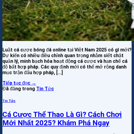
Luật cá cược bóng đá online tại Việt Nam 2025 có gì mới?
Dự kiến có nhiều điều chỉnh quan trọng nhằm siết chặt
quản lý, minh bạch hóa hoạt động cá cược và hạn chế cá
độ bất hợp pháp. Các quy định mới có thể mở rộng danh
mục trận đấu hợp pháp, […]
Tiếp tục đọc
→
Đã đăng trong
Tin Tức
Tin Tức
Cá Cược Thể Thao Là Gì? Cách Chơi
Mới Nhất 2025? Khám Phá Ngay