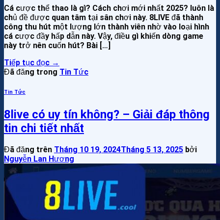
Cá cược thể thao là gì? Cách chơi mới nhất 2025? luôn là
chủ đề được quan tâm tại sân chơi này. 8LIVE đã thành
công thu hút một lượng lớn thành viên nhờ vào loại hình
cá cược đầy hấp dẫn này. Vậy, điều gì khiến dòng game
này trở nên cuốn hút? Bài […]
Tiếp tục đọc
→
Đã đăng trong
Tin Tức
Tin Tức
8live có uy tín không? – Giải đáp thông
tin chi tiết nhất
Đã đăng trên
Tháng 10 19, 2024
Tháng 5 13, 2025
bởi
Nguyễn Lan Hương