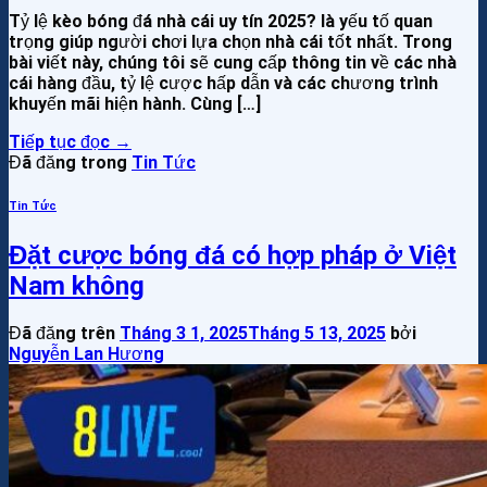
Tỷ lệ kèo bóng đá nhà cái uy tín 2025? là yếu tố quan
trọng giúp người chơi lựa chọn nhà cái tốt nhất. Trong
bài viết này, chúng tôi sẽ cung cấp thông tin về các nhà
cái hàng đầu, tỷ lệ cược hấp dẫn và các chương trình
khuyến mãi hiện hành. Cùng […]
Tiếp tục đọc
→
Đã đăng trong
Tin Tức
Tin Tức
Đặt cược bóng đá có hợp pháp ở Việt
Nam không
Đã đăng trên
Tháng 3 1, 2025
Tháng 5 13, 2025
bởi
Nguyễn Lan Hương