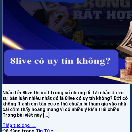
Nhắc tới 8live thì một trong số những đề tài nhận được
sự bàn luận nhiều nhất đó là 8live có uy tín không? Bởi có
không ít anh em tân cược thủ chuẩn bị tham gia vào nhà
cái cảm thấy hoang mang vì có nhiều ý kiến trái chiều.
Trong bài viết này […]
Tiếp tục đọc
→
Đã đăng trong
Tin Tức