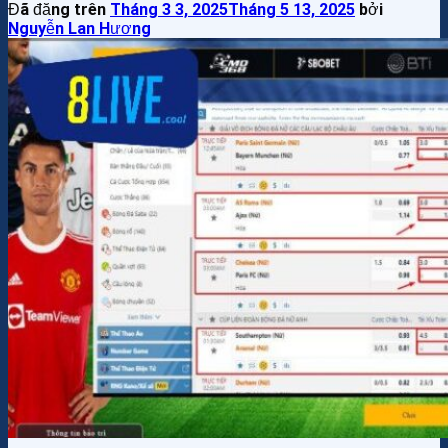
Đã đăng trên
Tháng 3 3, 2025
Tháng 5 13, 2025
bởi
Nguyễn Lan Hương