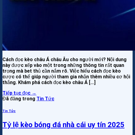
Cách đọc kèo châu Á châu Âu cho người mới? Nội dung
này được xếp vào một trong những thông tin rất quan
trọng mà bet thủ cần nắm rõ. Việc hiểu cách đọc kèo
cược có thể giúp người tham gia nhận thêm nhiều cơ hội
thắng. Khám phá cách đọc kèo châu Á […]
Tiếp tục đọc
→
Đã đăng trong
Tin Tức
Tin Tức
Tỷ lệ kèo bóng đá nhà cái uy tín 2025