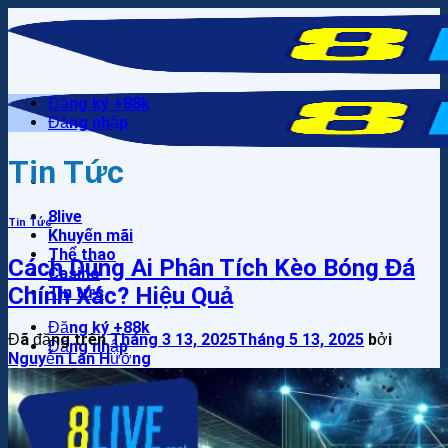
Chuyển
đến
nội
dung
Đăng ký +88k
Đăng nhập
Tin Tức
8live
Tin Tức
Khuyến mãi
Thể thao
Cách Dùng Ai Phân Tích Kèo Bóng Đá
Casino
Chính Xác? Hiệu Quả
Tin tức
Đăng ký +88k
Đã đăng trên
Tháng 3 13, 2025
Tháng 5 13, 2025
bởi
Đăng nhập
Nguyễn Lan Hương