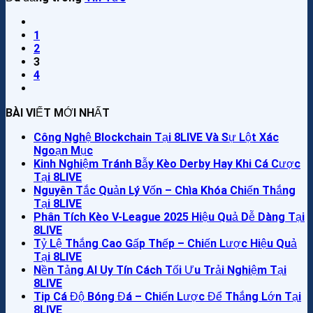
1
2
3
4
BÀI VIẾT MỚI NHẤT
Công Nghệ Blockchain Tại 8LIVE Và Sự Lột Xác
Ngoạn Mục
Kinh Nghiệm Tránh Bẫy Kèo Derby Hay Khi Cá Cược
Tại 8LIVE
Nguyên Tắc Quản Lý Vốn – Chìa Khóa Chiến Thắng
Tại 8LIVE
Phân Tích Kèo V-League 2025 Hiệu Quả Dễ Dàng Tại
8LIVE
Tỷ Lệ Thắng Cao Gấp Thếp – Chiến Lược Hiệu Quả
Tại 8LIVE
Nền Tảng AI Uy Tín Cách Tối Ưu Trải Nghiệm Tại
8LIVE
Tip Cá Độ Bóng Đá – Chiến Lược Để Thắng Lớn Tại
8LIVE