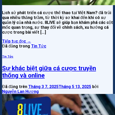
Lịch sử phát triển cá cược thể thao tại Việt Nam? đã trải
qua nhiều thăng trầm, từ thời kỳ sơ khai đến khi có sự
quản lý của nhà nước. 8LIVE sẽ giúp bạn khám phá các cột
mốc quan trọng, sự thay đổi về chính sách, xu hướng cá
cược trong bài viết […]
Tiếp tục đọc
→
Đã đăng trong
Tin Tức
Tin Tức
Sự khác biệt giữa cá cược truyền
thống và online
Đã đăng trên
Tháng 3 7, 2025
Tháng 5 13, 2025
bởi
Nguyễn Lan Hương